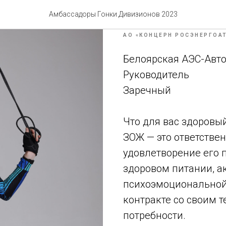
Накия Поля
Амбассадоры Гонки Дивизионов 2023
АО «КОНЦЕРН РОСЭНЕРГОА
Белоярская АЭС-Авт
Руководитель
Заречный
Что для вас здоровы
ЗОЖ — это ответстве
удовлетворение его 
здоровом питании, а
психоэмоциональной
контракте со своим т
потребности.