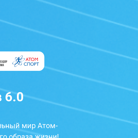
 6.0
льный мир Атом-
го образа жизни!